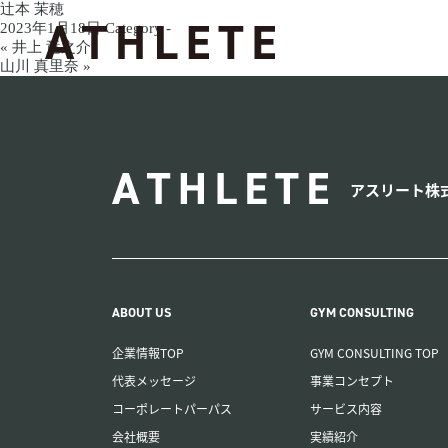
辻本 茉穂
2023年1月18日
Category -
アスリート株式会社はフ
« 井上 竜之介
山川 真里奈 »
ATHLETE
アスリート株
ABOUT US
GYM CONSULTING
企業情報TOP
GYM CONSULTING TOP
代表メッセージ
事業コンセプト
コーポレートパーパス
サービス内容
会社概要
実績紹介