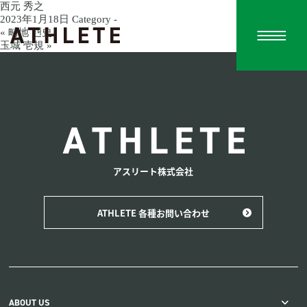
西元 秀之
2023年1月18日
Category -
« 畤地 赳史
アスリート株式会社はフィットネスを通
玉城 壱規 »
ATHLETE
アスリート株式会社
ATHLETE 各種お問い合わせ
ABOUT US